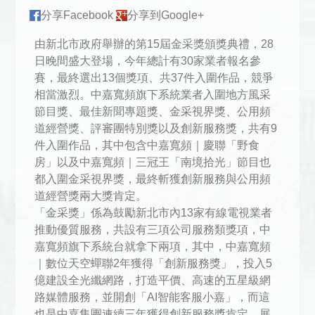
分享Facebook
分享到Google+
由新北市政府舉辦的第15屆金采獎頒獎典禮，28
日晚間盛大登場，今年總計有30家業者報名參
賽，最終選出13個獎項、共37件入圍作品，競爭
相當激烈。中嘉寬頻旗下系統業者入圍地方風采
節目獎、最佳新聞專題獎、金采視界獎、公用頻
道經營獎、評審團特別獎以及創新服務獎，共有9
件入圍作品，其中包含中嘉寬頻｜慶聯「野食
房」以及中嘉寬頻｜三冠王「南境拾光」節目也
都入圍金采視界獎，最終斬獲創新服務與公用頻
道經營獎兩大獎肯定。
「金采獎」係為鼓勵新北市內13家有線電視業者
推動優質服務，共設有三項公司服務類獎項，中
嘉寬頻旗下系統台就拿下兩項，其中，中嘉寬頻
｜數位天空蟬聯2年獲得「創新服務獎」，投入5
億建設全光纖網路，打造平價、高速的五星級網
路媒體服務，並開創「AI智能客服小嘉」，而這
也是中嘉集團連續三年獲得創新服務獎肯定，展