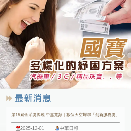
第15屆金采獎揭曉 中嘉寬頻｜數位天空蟬聯「創新服務獎」
2025-12-01
中華日報