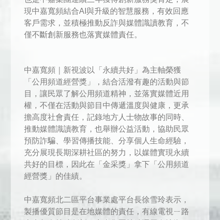
現中嘉寬頻結合AI與升級的智慧服務，有效回應
客戶需求，並積極推動反詐與媒體識讀教育，不
僅不斷創新服務也落實媒體責任。
中嘉寬頻｜新視波以「永續共好」為主軸榮獲
「公用頻道經營獎」，結合活潑有趣的活動與節
目，讓民眾了解公用頻道精神，並落實媒體近用
權，不僅在活動與節目中傳遞溫度與健康，更承
擔高度社會責任，記錄地方人士物故事的同時、
推動媒體識讀教育，也舉辦公益活動，協助民眾
預防詐騙、學習傳播技能、分享個人生命經驗，
充分展現長期深耕社區的努力，以媒體實現永續
共好的目標，因此在「金采獎」拿下「公用頻道
經營獎」的佳績。
中嘉寬頻北二區平台事業處平台長徐雪玲表示，
製播優質節目是在地媒體的責任，有線電視ㄧ路