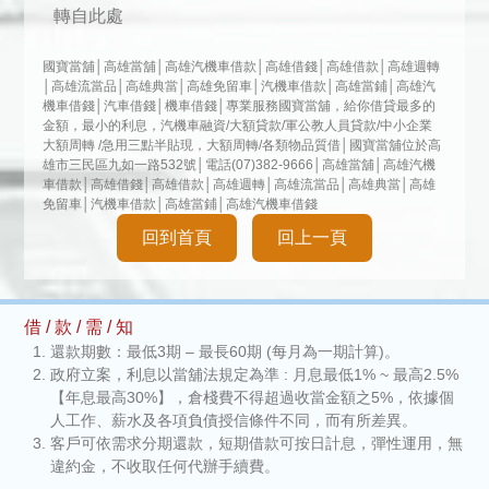
轉自此處
國寶當舖│高雄當舖│高雄汽機車借款│高雄借錢│高雄借款│高雄週轉
│高雄流當品│高雄典當│高雄免留車│汽機車借款│高雄當鋪│高雄汽
機車借錢│汽車借錢│機車借錢│專業服務國寶當舖，給你借貸最多的
金額，最小的利息，汽機車融資/大額貸款/軍公教人員貸款/中小企業
大額周轉 /急用三點半貼現，大額周轉/各類物品質借│國寶當舖位於高
雄市三民區九如一路532號│電話(07)382-9666│高雄當舖│高雄汽機
車借款│高雄借錢│高雄借款│高雄週轉│高雄流當品│高雄典當│高雄
免留車│汽機車借款│高雄當鋪│高雄汽機車借錢
回到首頁
回上一頁
借 / 款 / 需 / 知
還款期數：最低3期 – 最長60期 (每月為一期計算)。
政府立案，利息以當舖法規定為準 : 月息最低1% ~ 最高2.5%
【年息最高30%】，倉棧費不得超過收當金額之5%，依據個
人工作、薪水及各項負債授信條件不同，而有所差異。
客戶可依需求分期還款，短期借款可按日計息，彈性運用，無
違約金，不收取任何代辦手續費。